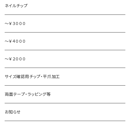
ハート持ち
ネイルチップ
動物
～￥３０００
食べ物
～￥４０００
～￥２０００
サイズ確認用チップ・平爪加工
両面テープ・ラッピング等
お知らせ