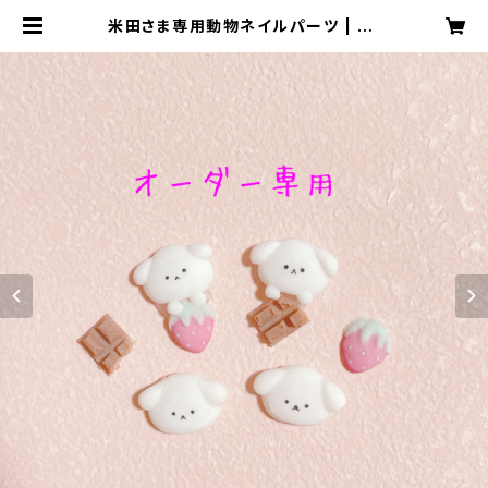
米田さま専用動物ネイルパーツ | ne
ph _nail １級ネイリストによる３Dネ
イルパーツ・ネイルチップ販売