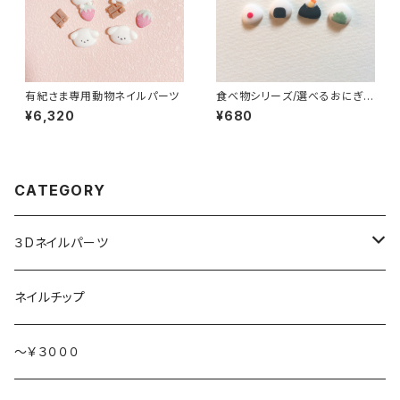
有紀さま専用動物ネイルパーツ
食べ物シリーズ/選べるおにぎ
り/3Dネイルパーツ(1)
¥6,320
¥680
CATEGORY
３Dネイルパーツ
ハート持ち
ネイルチップ
動物
～￥３０００