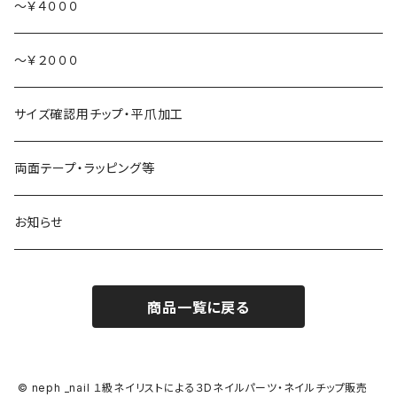
食べ物
～￥４０００
～￥２０００
サイズ確認用チップ・平爪加工
両面テープ・ラッピング等
お知らせ
商品一覧に戻る
© neph _nail １級ネイリストによる３Dネイルパーツ・ネイルチップ販売