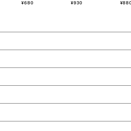
ルパーツ
おにぎり/3Dネイルパー
さぎさん/3Dネイルパー
ンダさ
¥680
¥930
¥88
ツ(1)
ツ(3)
ツ(4)