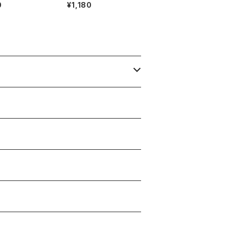
ん/3Dネイルパー
ちくまさん/3Dネイルパ
0
¥1,180
ーツ(2)