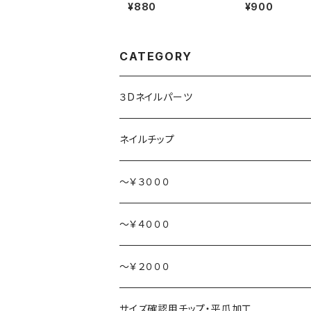
しさん/3Dネイルパーツ
鳥さん/3Dネイ
¥880
¥900
(1)
(6)
CATEGORY
３Dネイルパーツ
ハート持ち
ネイルチップ
動物
～￥３０００
食べ物
～￥４０００
～￥２０００
サイズ確認用チップ・平爪加工