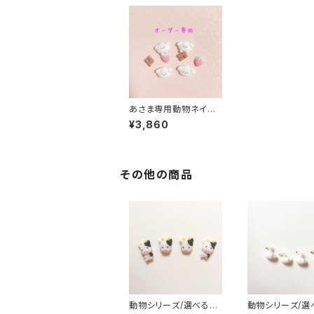
あさま専用動物ネイル
パーツ
¥3,860
その他の商品
動物シリーズ/選べるう
動物シリーズ/選