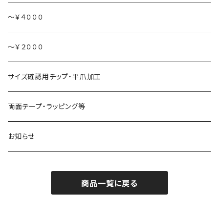
食べ物
～￥４０００
～￥２０００
サイズ確認用チップ・平爪加工
両面テープ・ラッピング等
お知らせ
商品一覧に戻る