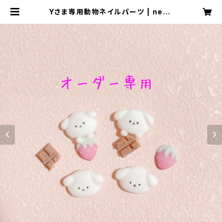
Yさま専用動物ネイルパーツ | neph
_nail １級ネイリストによる３Dネイ
ルパーツ・ネイルチップ販売