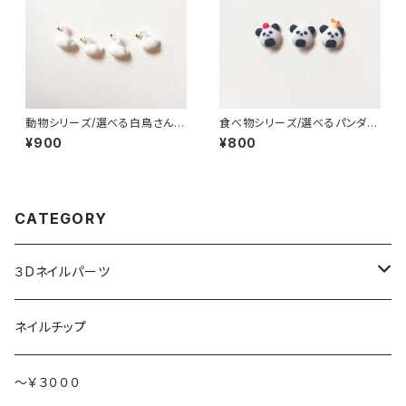
動物シリーズ/選べる白鳥さん/3
食べ物シリーズ/選べるパンダお
Dネイルパーツ(6)
にぎり/3Dネイルパーツ(2)
¥900
¥800
CATEGORY
３Dネイルパーツ
ハート持ち
ネイルチップ
動物
～￥３０００