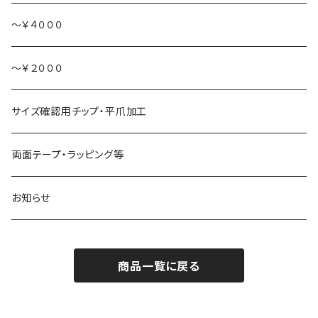
食べ物
～￥４０００
～￥２０００
サイズ確認用チップ・平爪加工
両面テープ・ラッピング等
お知らせ
商品一覧に戻る