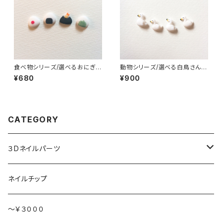
食べ物シリーズ/選べるおにぎ
動物シリーズ/選べる白鳥さん/3
り/3Dネイルパーツ(1)
Dネイルパーツ(6)
¥680
¥900
CATEGORY
３Dネイルパーツ
ハート持ち
ネイルチップ
動物
～￥３０００