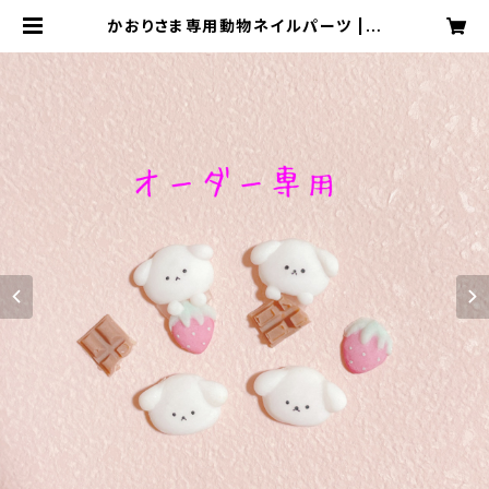
かおりさま専用動物ネイルパーツ | n
eph _nail １級ネイリストによる３D
ネイルパーツ・ネイルチップ販売